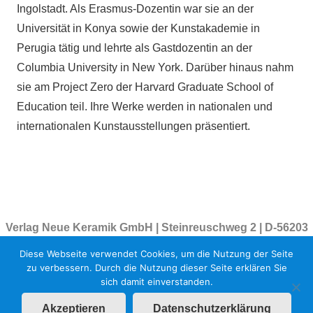
Ingolstadt. Als Erasmus-Dozentin war sie an der
Universität in Konya sowie der Kunstakademie in
Perugia tätig und lehrte als Gastdozentin an der
Columbia University in New York. Darüber hinaus nahm
sie am Project Zero der Harvard Graduate School of
Education teil. Ihre Werke werden in nationalen und
internationalen Kunstausstellungen präsentiert.
Verlag Neue Keramik GmbH | Steinreuschweg 2 | D-56203
Höhr-Grenzhausen | Tel. +49 2624-948068
Diese Webseite verwendet Cookies, um die Nutzung der Seite
Geschäftsleitung Bernd Pfannkuche | Am Leiersberg 5 |
zu verbessern. Durch die Nutzung dieser Seite erklären Sie
sich damit einverstanden.
69239 Neckarsteinach | Tel. +49 6229-7079945
Akzeptieren
Datenschutzerklärung