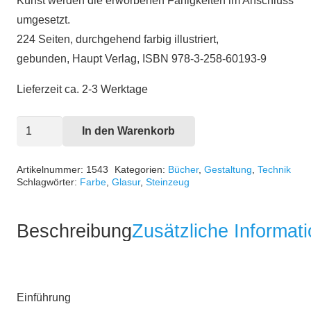
Kunst werden die erworbenen Fähigkeiten im Anschluss
umgesetzt.
224 Seiten, durchgehend farbig illustriert,
gebunden, Haupt Verlag, ISBN 978-3-258-60193-9
Lieferzeit ca. 2-3 Werktage
Gestalten
In den Warenkorb
mit
Ton
Artikelnummer:
1543
Kategorien:
Bücher
,
Gestaltung
,
Technik
Schlagwörter:
Farbe
,
Glasur
,
Steinzeug
-
Grundtechniken
und
Beschreibung
Zusätzliche Informat
Projekte
Menge
Einführung