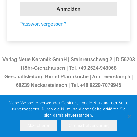
Anmelden
Passwort vergessen?
Verlag Neue Keramik GmbH | Steinreuschweg 2 | D-56203
Höhr-Grenzhausen | Tel. +49 2624-948068
Geschäftsleitung Bernd Pfannkuche | Am Leiersberg 5 |
69239 Neckarsteinach | Tel. +49 6229-7079945
Impressum
|
AGB
|
Datenschutzerklärung
|
Newsletter
Diese Webseite verwendet Cookies, um die Nutzung der Seite
zu verbessern. Durch die Nutzung dieser Seite erklären Sie
sich damit einverstanden.
Akzeptieren
Datenschutzerklärung