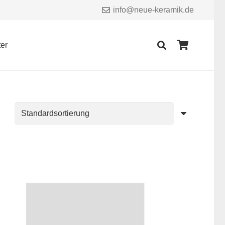
info@neue-keramik.de
er
Es befinden sich keine Produkte im Warenkorb.