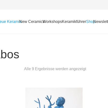
eue Keramik
New Ceramics
Workshops
Keramikführer
Shop
Newslett
Abos
Alle 9 Ergebnisse werden angezeigt