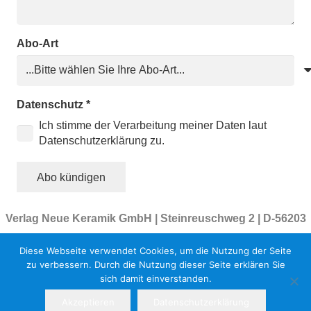
Abo-Art
Datenschutz
*
Ich stimme der Verarbeitung meiner Daten laut
Datenschutzerklärung zu.
Abo kündigen
Verlag Neue Keramik GmbH | Steinreuschweg 2 | D-56203
Höhr-Grenzhausen | Tel. +49 2624-948068
Diese Webseite verwendet Cookies, um die Nutzung der Seite
Geschäftsleitung Bernd Pfannkuche | Am Leiersberg 5 |
zu verbessern. Durch die Nutzung dieser Seite erklären Sie
69239 Neckarsteinach | Tel. +49 6229-7079945
sich damit einverstanden.
Akzeptieren
Datenschutzerklärung
Impressum
|
AGB
|
Datenschutzerklärung
|
Newsletter