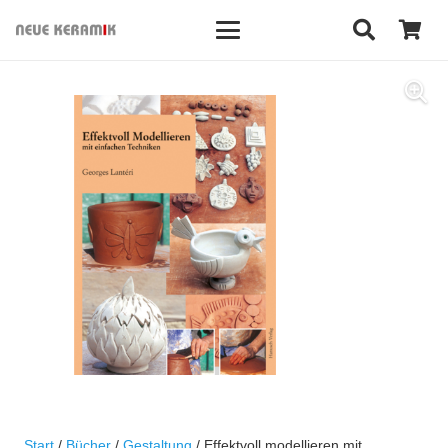
Start
/
Bücher
/
Gestaltung
/ Effektvoll modellieren mit