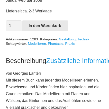
Januar/Februar 2008
Lieferzeit ca. 2-3 Werktage
Effektvoll
In den Warenkorb
modellieren
mit
Artikelnummer:
1283
Kategorien:
Gestaltung
,
Technik
Schlagwörter:
Modellieren
,
Phantasie
,
Praxis
einfachen
Techniken
Menge
Beschreibung
Zusätzliche Informat
von Georges Lantéri
Mit diesem Buch kann jeder das Modellieren erlernen.
Erwachsene und Kinder finden hier Inspiration und die
Grundtechniken: Das Modellieren mit Fladen und
Wülsten, das Einformen und das Aushöhlen sowie eine
Vielzahl praktischer und dekorativer