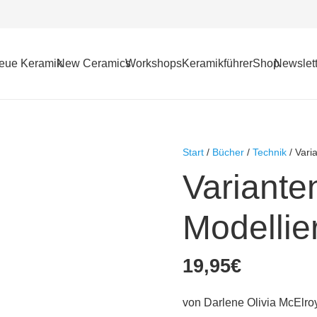
eue Keramik
New Ceramics
Workshops
Keramikführer
Shop
Newslett
Start
/
Bücher
/
Technik
/ Vari
Variante
Modellie
19,95
€
von Darlene Olivia McElro