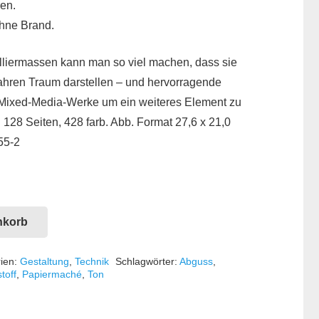
ren.
ohne Brand.
liermassen kann man so viel machen, dass sie
wahren Traum darstellen – und hervorragende
e Mixed-Media-Werke um ein weiteres Element zu
 128 Seiten, 428 farb. Abb. Format 27,6 x 21,0
55-2
nkorb
ien:
Gestaltung
,
Technik
Schlagwörter:
Abguss
,
toff
,
Papiermaché
,
Ton