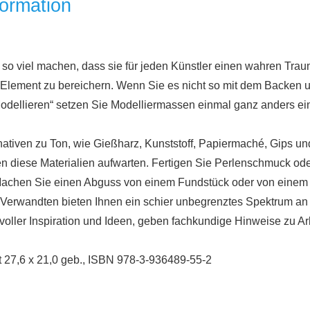
formation
o viel machen, dass sie für jeden Künstler einen wahren Trau
s Element zu bereichern. Wenn Sie es nicht so mit dem Backe
 Modellieren“ setzen Sie Modelliermassen einmal ganz anders ei
nativen zu Ton, wie Gießharz, Kunststoff, Papiermaché, Gips u
diese Materialien aufwarten. Fertigen Sie Perlenschmuck oder 
d. Machen Sie einen Abguss von einem Fundstück oder von einem
n Verwandten bieten Ihnen ein schier unbegrenztes Spektrum an
oller Inspiration und Ideen, geben fachkundige Hinweise zu Ar
t 27,6 x 21,0 geb., ISBN 978-3-936489-55-2