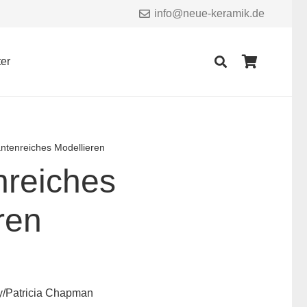
info@neue-keramik.de
er
Es befinden sich keine Produkte im Warenkorb.
antenreiches Modellieren
nreiches
ren
y/Patricia Chapman