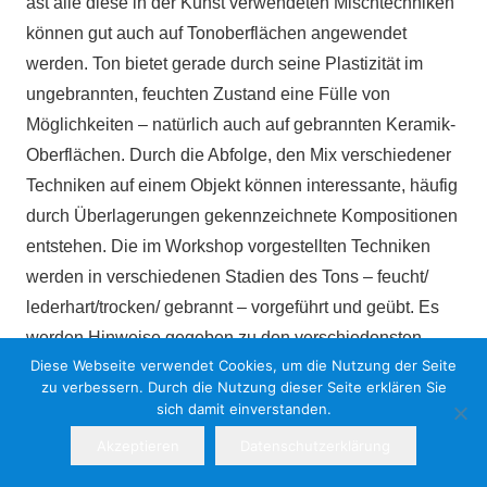
ast alle diese in der Kunst verwendeten Mischtechniken
können gut auch auf Tonoberflächen angewendet
werden. Ton bietet gerade durch seine Plastizität im
ungebrannten, feuchten Zustand eine Fülle von
Möglichkeiten – natürlich auch auf gebrannten Keramik-
Oberflächen. Durch die Abfolge, den Mix verschiedener
Techniken auf einem Objekt können interessante, häufig
durch Überlagerungen gekennzeichnete Kompositionen
entstehen. Die im Workshop vorgestellten Techniken
werden in verschiedenen Stadien des Tons – feucht/
lederhart/trocken/ gebrannt – vorgeführt und geübt. Es
werden Hinweise gegeben zu den verschiedensten
Diese Webseite verwendet Cookies, um die Nutzung der Seite
handwerklichen Aspekten und
zu verbessern. Durch die Nutzung dieser Seite erklären Sie
Kompositionsmöglichkeiten. Das kann gerne auch an
sich damit einverstanden.
mitgebrachten Objekten erfolgen. Lehrreich, interessant
Akzeptieren
Datenschutzerklärung
– auch für alle geeignet, die mehr wissen möchten.