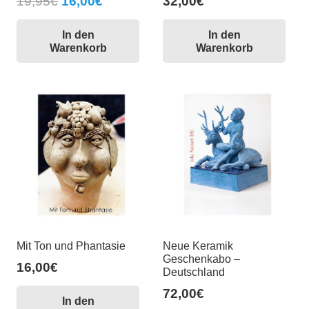
Ursprünglicher
Aktueller
19,95
€
16,00
€
32,00
€
Preis
Preis
In den
In den
war:
ist:
Warenkorb
Warenkorb
19,95€
16,00€.
Mit Ton und Phantasie
Neue Keramik
Geschenkabo –
16,00
€
Deutschland
72,00
€
In den