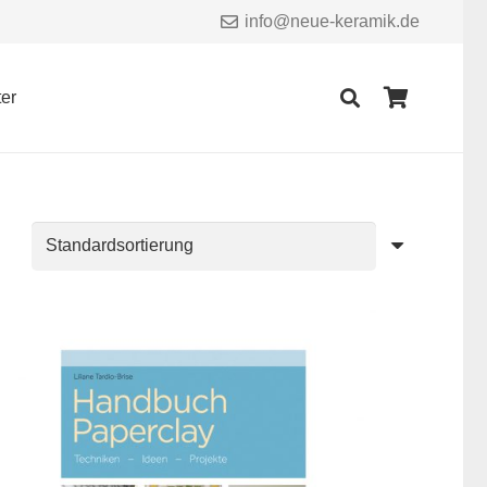
info@neue-keramik.de
er
Es befinden sich keine Produkte im Warenkorb.