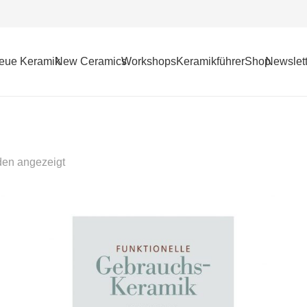
eue Keramik
New Ceramics
Workshops
Keramikführer
Shop
Newslett
den angezeigt