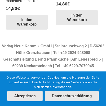
modellieren mit Ton
14,80
€
14,80
€
In den
In den
Warenkorb
Warenkorb
Verlag Neue Keramik GmbH | Steinreuschweg 2 | D-56203
Höhr-Grenzhausen | Tel. +49 2624-948068
Geschäftsleitung Bernd Pfannkuche | Am Leiersberg 5 |
69239 Neckarsteinach | Tel. +49 6229-7079945
Impressum
|
AGB
|
Datenschutzerklärung
|
Newsletter
Diese Webseite verwendet Cookies, um die Nutzung der Seite
zu verbessern. Durch die Nutzung dieser Seite erklären Sie
sich damit einverstanden.
Akzeptieren
Datenschutzerklärung